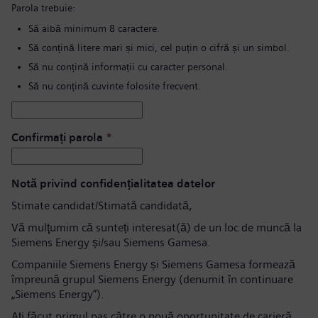
Parola trebuie:
Să aibă minimum 8 caractere.
Să conțină litere mari și mici, cel puțin o cifră și un simbol.
Să nu conțină informații cu caracter personal.
Să nu conțină cuvinte folosite frecvent.
Confirmați parola
*
Notă privind confidențialitatea datelor
Stimate candidat/Stimată candidată,
Vă mulţumim că sunteți interesat(ă) de un loc de muncă la
Siemens Energy și/sau Siemens Gamesa.
Companiile Siemens Energy și Siemens Gamesa formează
împreună grupul Siemens Energy (denumit în continuare
„Siemens Energy”).
Aţi făcut primul pas către o nouă oportunitate de carieră