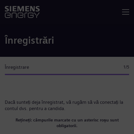
Meniu
Înregistrări
Înregistrare
1
/5
Dacă sunteți deja înregistrat, vă rugăm
să vă conectați la
contul dvs.
pentru a candida.
Rețineți: câmpurile marcate cu un asterisc roșu sunt
obligatorii.