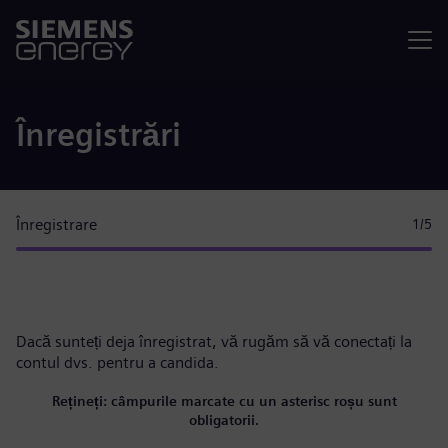
Meniu
Înregistrări
Înregistrare
1
/5
Dacă sunteți deja înregistrat, vă rugăm
să vă conectați la
contul dvs.
pentru a candida.
Rețineți: câmpurile marcate cu un asterisc roșu sunt
obligatorii.