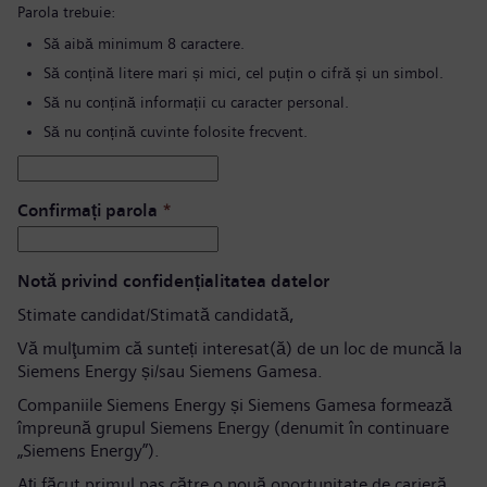
Parola trebuie:
Să aibă minimum 8 caractere.
Să conțină litere mari și mici, cel puțin o cifră și un simbol.
Să nu conțină informații cu caracter personal.
Să nu conțină cuvinte folosite frecvent.
Confirmați parola
*
Notă privind confidențialitatea datelor
Stimate candidat/Stimată candidată,
Vă mulţumim că sunteți interesat(ă) de un loc de muncă la
Siemens Energy și/sau Siemens Gamesa.
Companiile Siemens Energy și Siemens Gamesa formează
împreună grupul Siemens Energy (denumit în continuare
„Siemens Energy”).
Aţi făcut primul pas către o nouă oportunitate de carieră