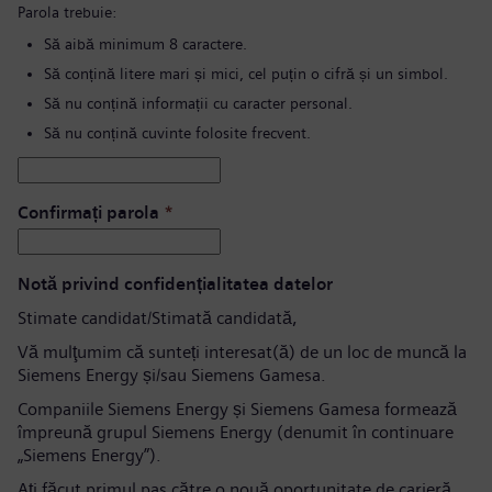
Parola trebuie:
Să aibă minimum 8 caractere.
Să conțină litere mari și mici, cel puțin o cifră și un simbol.
Să nu conțină informații cu caracter personal.
Să nu conțină cuvinte folosite frecvent.
Confirmați parola
*
Notă privind confidențialitatea datelor
Stimate candidat/Stimată candidată,
Vă mulţumim că sunteți interesat(ă) de un loc de muncă la
Siemens Energy și/sau Siemens Gamesa.
Companiile Siemens Energy și Siemens Gamesa formează
împreună grupul Siemens Energy (denumit în continuare
„Siemens Energy”).
Aţi făcut primul pas către o nouă oportunitate de carieră