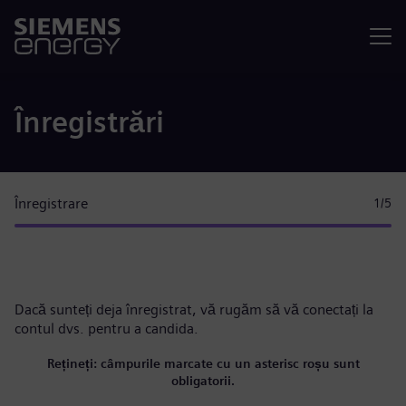
Meniu
Înregistrări
Înregistrare
1
/5
Dacă sunteți deja înregistrat, vă rugăm
să vă conectați la
contul dvs.
pentru a candida.
Rețineți: câmpurile marcate cu un asterisc roșu sunt
obligatorii.