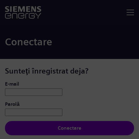
Meniu
Conectare
Sunteţi înregistrat deja?
Conectare: utilizator și parolă
E-mail
Parolă
Conectare