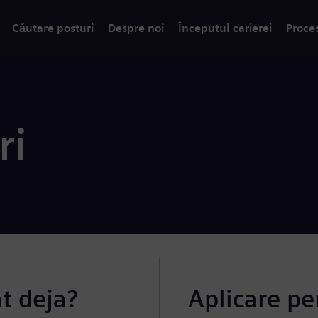
Căutare posturi
Despre noi
Începutul carierei
Proce
ri
at deja?
Aplicare pe