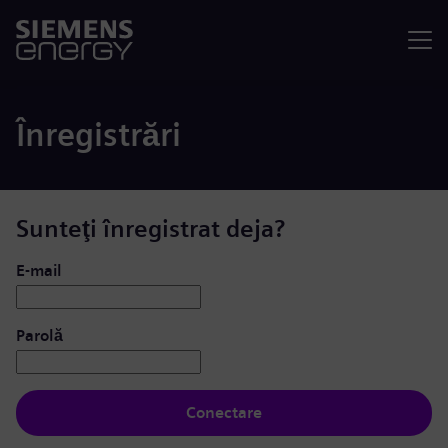
Meniu
Înregistrări
Sunteţi înregistrat deja?
Conectare: utilizator și parolă
E-mail
Parolă
Conectare