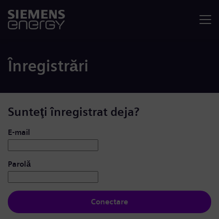
Meniu
Înregistrări
Sunteţi înregistrat deja?
Conectare: utilizator și parolă
E-mail
Parolă
Conectare