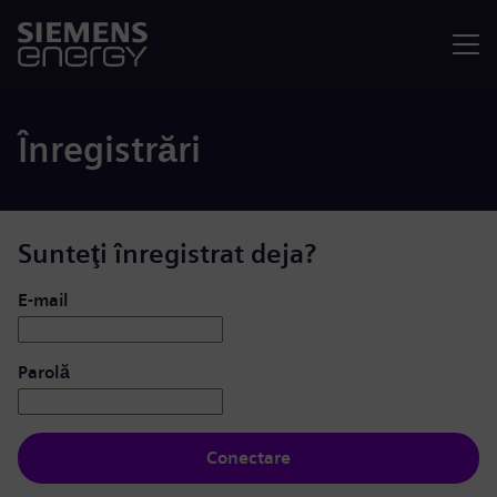
Meniu
Înregistrări
Sunteţi înregistrat deja?
Conectare: utilizator și parolă
E-mail
Parolă
Conectare