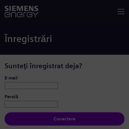
Meniu
Înregistrări
Sunteţi înregistrat deja?
Conectare: utilizator și parolă
E-mail
Parolă
Conectare