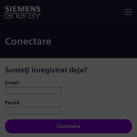
Meniu
Conectare
Sunteţi înregistrat deja?
Conectare: utilizator și parolă
E-mail
Parolă
Conectare