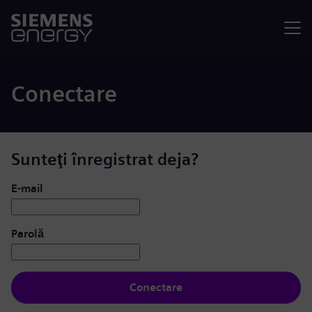
Meniu
Conectare
Sunteţi înregistrat deja?
Conectare: utilizator și parolă
E-mail
Parolă
Conectare