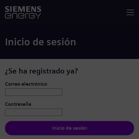
Menú
Inicio de sesión
¿Se ha registrado ya?
Iniciar de sesión: usuario y contraseña
Correo electrónico
Contraseña
Inicio de sesión