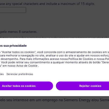
 use any special characters and include a maximum of 15 digits.
 pelo menos 8 caracteres.
 letras maiúsculas e minúsculas, e pelo menos um número e um símbolo
 ter nenhuma informação pessoal.
 conter palavras comumente usadas.
ão de senha
*
privacidade de dados
ndidato,
elo seu interesse em um emprego na Siemens Energy e/ou Siem