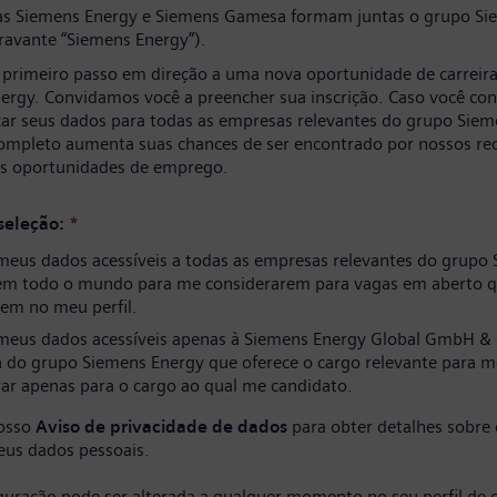
s Siemens Energy e Siemens Gamesa formam juntas o grupo Si
ravante “Siemens Energy”).
 primeiro passo em direção a uma nova oportunidade de carreir
ergy. Convidamos você a preencher sua inscrição. Caso você co
izar seus dados para todas as empresas relevantes do grupo Siem
completo aumenta suas chances de ser encontrado por nossos re
as oportunidades de emprego.
seleção:
*
meus dados acessíveis a todas as empresas relevantes do grupo
em todo o mundo para me considerarem para vagas em aberto q
em no meu perfil.
meus dados acessíveis apenas à Siemens Energy Global GmbH & 
 do grupo Siemens Energy que oferece o cargo relevante para m
ar apenas para o cargo ao qual me candidato.
nosso
Aviso de privacidade de dados
para obter detalhes sobre
eus dados pessoais.
iguração pode ser alterada a qualquer momento no seu perfil de 