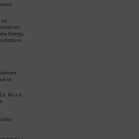
emens
a na
ncorde em
ens Energy,
crutadores
 Siemens
ue se
Co. KG e à
e
 como
candidato.)