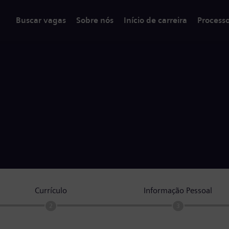
Buscar vagas
Sobre nós
Início de carreira
Process
Currículo
Informação Pessoal
2
3