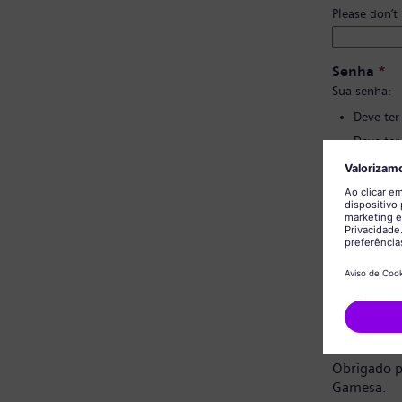
Please don’t
Senha
*
Sua senha:
Deve ter
Deve ter
Não deve
Não deve
Confirmaç
Aviso de 
Prezado ca
Obrigado p
Gamesa.