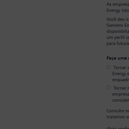
As empresa
Energy (do
Você deu o
Siemens En
disponibil
um perfil 
para futur
Faça uma 
Tornar 
Energy 
enquadr
Tornar 
empresa
consider
Consulte 
tratamos s
(Esta conf