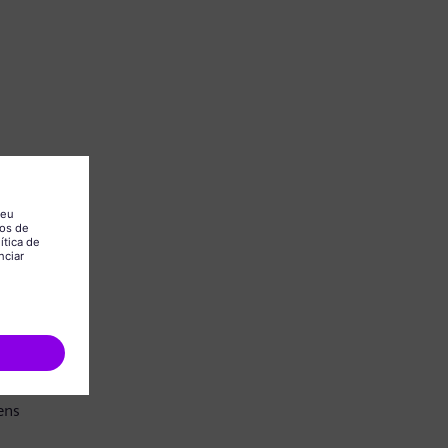
.
ens