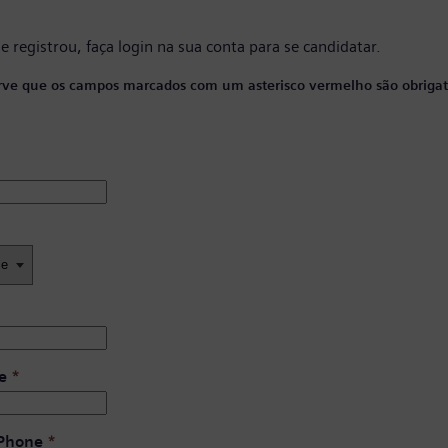
se registrou, faça
login na sua conta
para se candidatar.
ve que os campos marcados com um asterisco vermelho são obrigató
e
*
 Phone
*