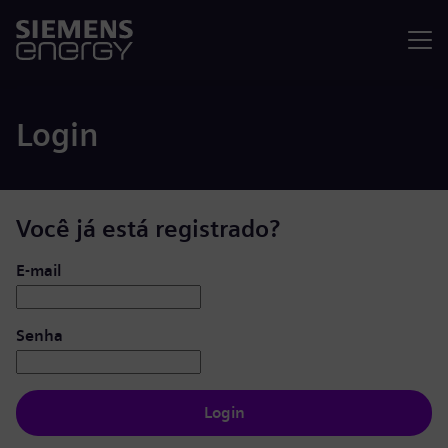
Menu
Login
Você já está registrado?
Login: usuário e senha
E-mail
Senha
Login