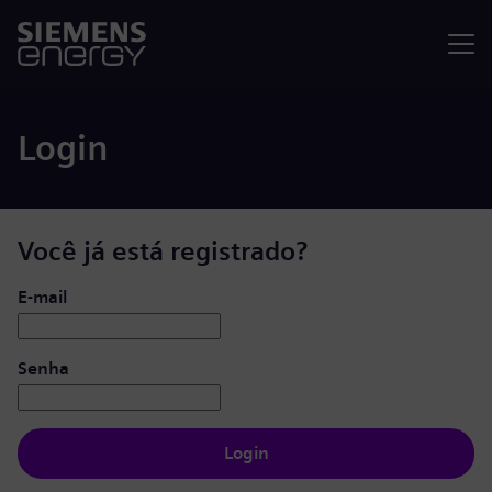
Menu
Login
Você já está registrado?
Login: usuário e senha
E-mail
Senha
Login