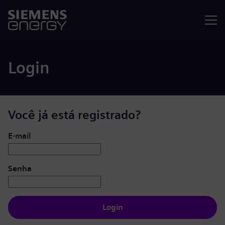
Menu
Login
Você já está registrado?
Login: usuário e senha
E-mail
Senha
Login