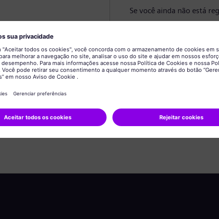
Se você ainda não está reg
Criar perfil