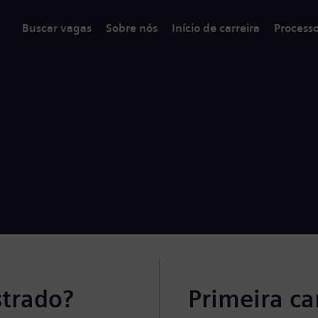
Buscar vagas
Sobre nós
Início de carreira
Process
strado?
Primeira c