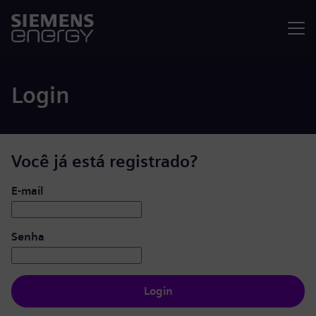
Menu
Login
Você já está registrado?
Login: usuário e senha
E-mail
Senha
Login