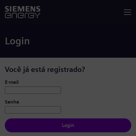
Menu
Login
Você já está registrado?
Login: usuário e senha
E-mail
Senha
Login