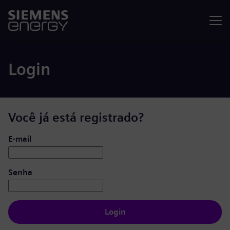
Menu
Login
Você já está registrado?
Login: usuário e senha
E-mail
Senha
Login