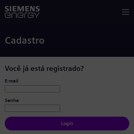
Menu
Cadastro
Você já está registrado?
Login: usuário e senha
E-mail
Senha
Login