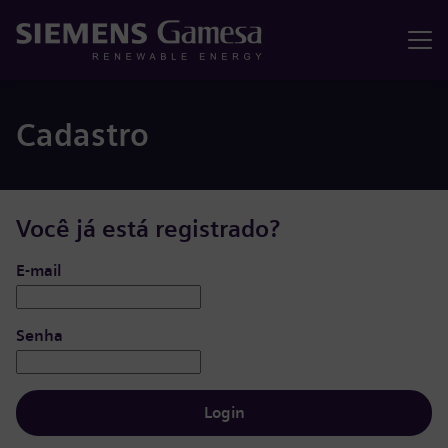
Menu
Cadastro
Você já está registrado?
Login: usuário e senha
E-mail
Senha
Login