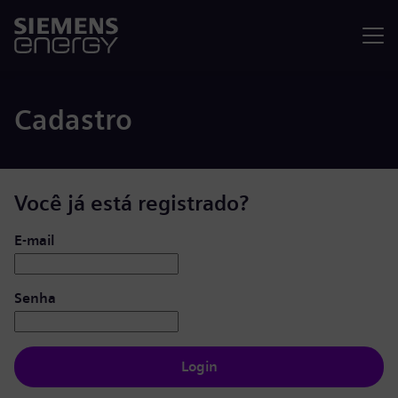
Menu
Cadastro
Você já está registrado?
Login: usuário e senha
E-mail
Senha
Login