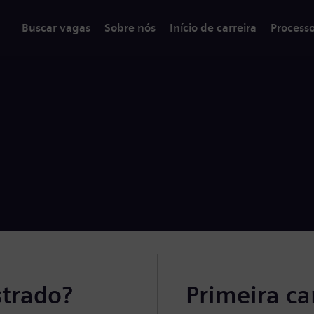
Buscar vagas
Sobre nós
Início de carreira
Process
strado?
Primeira c