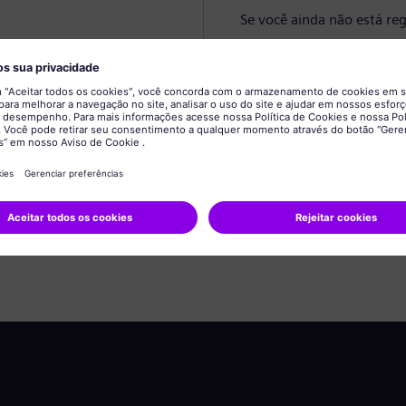
Se você ainda não está reg
Criar perfil