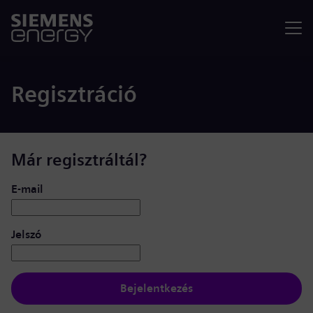
Menü
Regisztráció
Már regisztráltál?
Bejelentkezés: felhasználó és jelszó
E-mail
Jelszó
Bejelentkezés