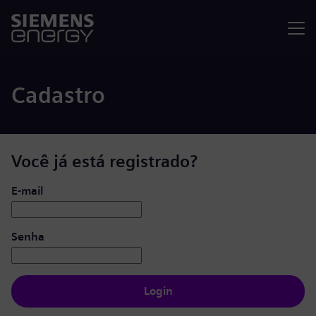
Menu
Cadastro
Você já está registrado?
Login: usuário e senha
E-mail
Senha
Login