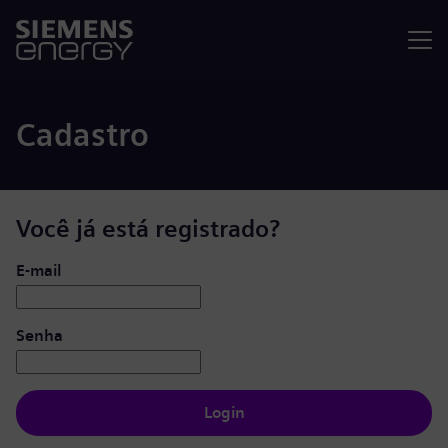
Menu
Cadastro
Você já está registrado?
Login: usuário e senha
E-mail
Senha
Login