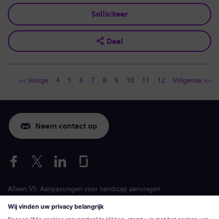
Solliciteer
Deel
<< Vorige
4
5
6
7
8
9
10
11
12
Volgende >>
Neem contact op
Alleen VS: Aanpassingen voor handicap aanvragen
Arbeidsvoorwaarden vacature
siemens-energy.com
Algemene website