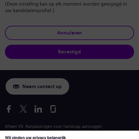
(Deze instelling kan op elk moment worden gewijzigd in
uw kandidatenprofiel.)
Annuleren
Bevestigd
Neem contact op
Alleen VS: Aanpassingen voor handicap aanvragen
Arbeidsvoorwaarden vacature