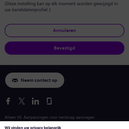
(Deze instelling kan op elk moment worden gewijzigd in
uw kandidatenprofiel.)
Annuleren
Bevestigd
Neem contact op
Alleen VS: Aanpassingen voor handicap aanvragen
Arbeidsvoorwaarden vacature