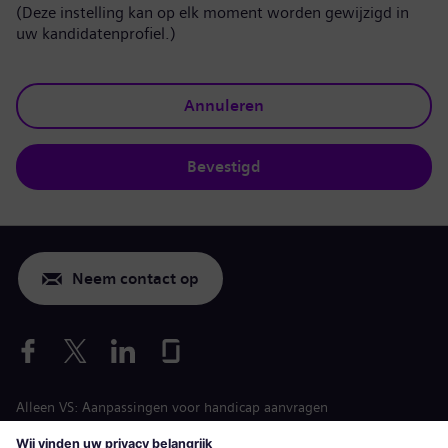
(Deze instelling kan op elk moment worden gewijzigd in
uw kandidatenprofiel.)
Annuleren
Bevestigd
Neem contact op
Alleen VS: Aanpassingen voor handicap aanvragen
Arbeidsvoorwaarden vacature