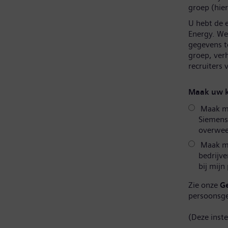
groep (hier
U hebt de 
Energy. We 
gegevens t
groep, ver
recruiters
Maak uw k
Maak mij
Siemens
overweeg
Maak mi
bedrijve
bij mijn
Zie onze
G
persoonsg
(Deze inst