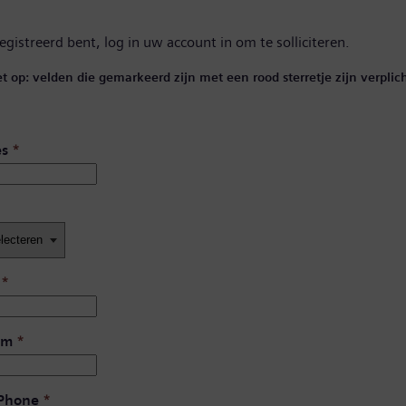
registreerd bent,
log in uw account in
om te solliciteren.
et op: velden die gemarkeerd zijn met een rood sterretje zijn verplich
es
*
*
am
*
 Phone
*