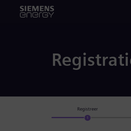
Registrat
Registreer
1