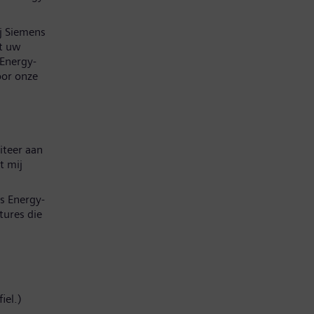
ij Siemens
at uw
 Energy-
oor onze
iteer aan
t mij
s Energy-
tures die
iel.)