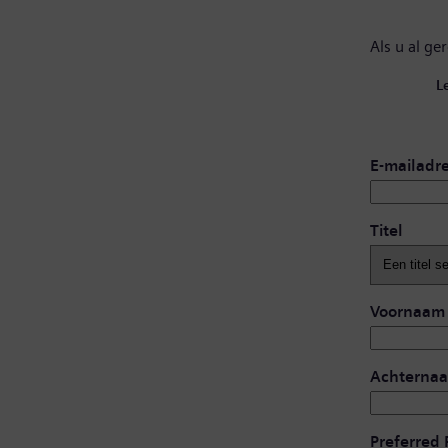
Als u al ge
L
E-mailadr
Titel
Voornaam
Achterna
Preferred