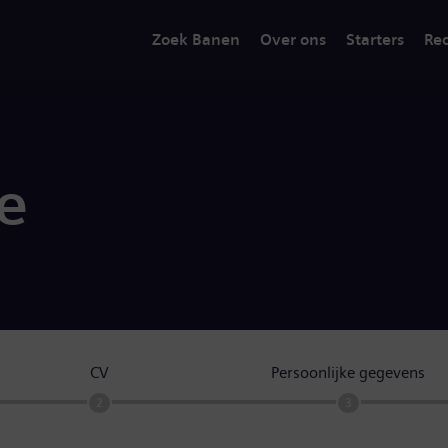
Zoek Banen
Over ons
Starters
Rec
ie
CV
Persoonlijke gegevens
2
3