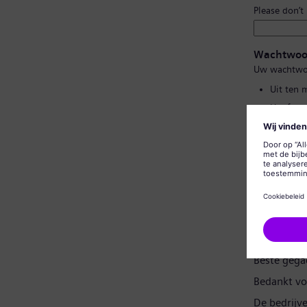
Please don’t
Wachtwoo
Uw wachtwo
Uit ten 
Hoofd- e
Geen van
Geen vee
Wachtwoor
Gegevensp
Beste gega
Bedankt vo
De bedrijv