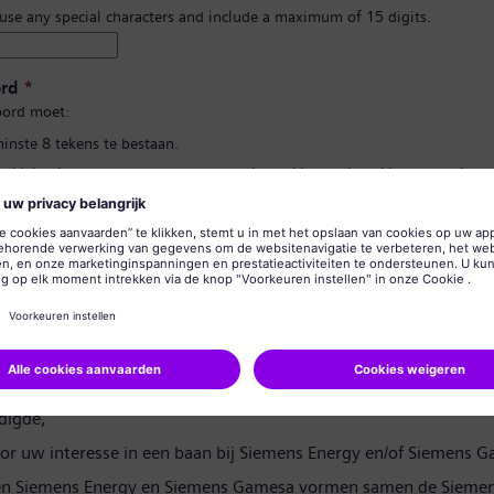
 use any special characters and include a maximum of 15 digits.
rd
*
ord moet:
minste 8 tekens te bestaan.
n kleine letters te bevatten, en ten minste één getal en één symbool.
 uw persoonlijke gegevens te bevatten.
lgebruikte woorden te bevatten.
d bevestigen
*
rivacyverklaring
digde,
or uw interesse in een baan bij Siemens Energy en/of Siemens 
en Siemens Energy en Siemens Gamesa vormen samen de Siemen