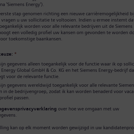
na 'Siemens Energy').
eerste stap genomen richting een nieuwe carrièremogelijkheid b
vragen u uw sollicitatie te voltooien. Indien u ermee instemt d
oegankelijk worden voor alle relevante bedrijven uit de Siemens
hoogt een volledig profiel uw kansen om gevonden te worden d
 voor toekomstige baankansen.
euze:
*
n gegevens alleen toegankelijk voor de functie waar ik op sollic
 Energy Global GmbH & Co. KG en het Siemens Energy-bedrijf da
t voor de relevante functie.
jn gegevens wereldwijd toegankelijk voor alle relevante Siemen
n in de bedrijvengroep, zodat ik kan worden benaderd voor vaca
 profiel passen.
egevensprivacyverklaring
over hoe we omgaan met uw
egevens.
elling kan op elk moment worden gewijzigd in uw kandidatenprof