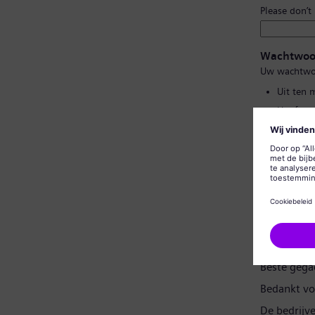
Please don’t
Wachtwoo
Uw wachtwo
Uit ten 
Hoofd- e
Geen van
Geen vee
Wachtwoor
Gegevensp
Beste gega
Bedankt vo
De bedrijv