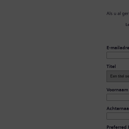
Als u al ge
L
E-mailadr
Titel
Voornaam
Achterna
Preferred