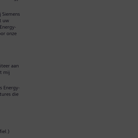
ij Siemens
at uw
 Energy-
oor onze
iteer aan
t mij
s Energy-
tures die
iel.)