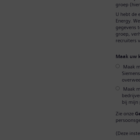
groep (hier
U hebt de 
Energy. We 
gegevens t
groep, ver
recruiters
Maak uw k
Maak mij
Siemens
overweeg
Maak mi
bedrijve
bij mijn
Zie onze
G
persoonsg
(Deze inst