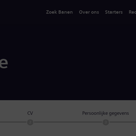
Zoek Banen
Over ons
Starters
Rec
ie
CV
Persoonlijke gegevens
2
3