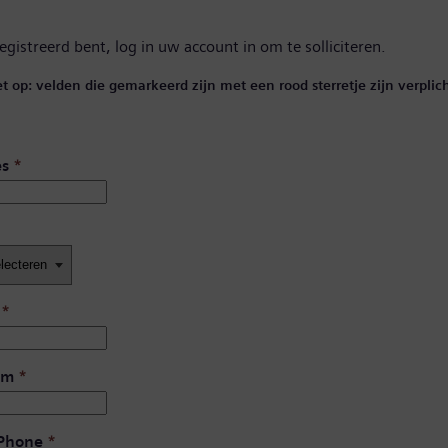
registreerd bent,
log in uw account in
om te solliciteren.
et op: velden die gemarkeerd zijn met een rood sterretje zijn verplich
es
*
*
am
*
 Phone
*