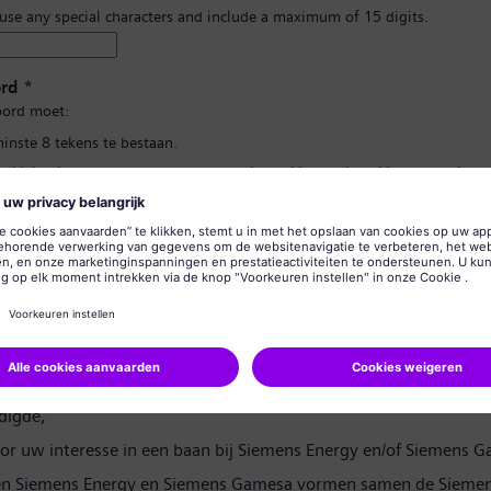
 use any special characters and include a maximum of 15 digits.
rd
*
ord moet:
minste 8 tekens te bestaan.
n kleine letters te bevatten, en ten minste één getal en één symbool.
 uw persoonlijke gegevens te bevatten.
lgebruikte woorden te bevatten.
d bevestigen
*
rivacyverklaring
digde,
or uw interesse in een baan bij Siemens Energy en/of Siemens 
en Siemens Energy en Siemens Gamesa vormen samen de Siemen