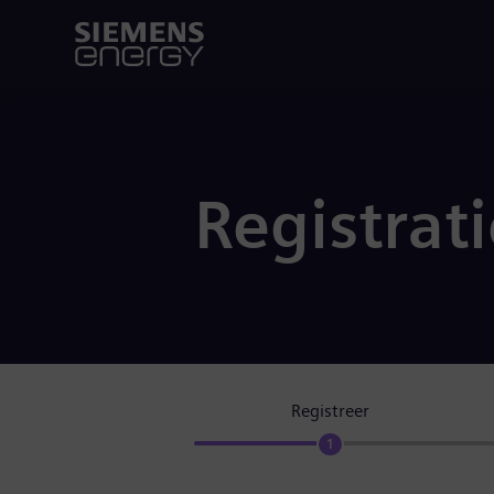
Registrat
Registreer
1