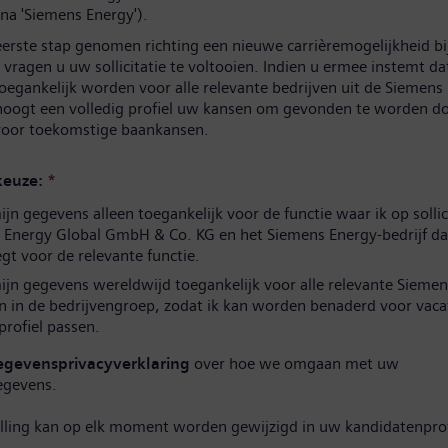
na 'Siemens Energy').
eerste stap genomen richting een nieuwe carrièremogelijkheid b
vragen u uw sollicitatie te voltooien. Indien u ermee instemt d
oegankelijk worden voor alle relevante bedrijven uit de Siemens
hoogt een volledig profiel uw kansen om gevonden te worden d
 voor toekomstige baankansen.
euze:
*
n gegevens alleen toegankelijk voor de functie waar ik op sollic
 Energy Global GmbH & Co. KG en het Siemens Energy-bedrijf da
t voor de relevante functie.
jn gegevens wereldwijd toegankelijk voor alle relevante Siemen
n in de bedrijvengroep, zodat ik kan worden benaderd voor vaca
 profiel passen.
egevensprivacyverklaring
over hoe we omgaan met uw
egevens.
elling kan op elk moment worden gewijzigd in uw kandidatenprof