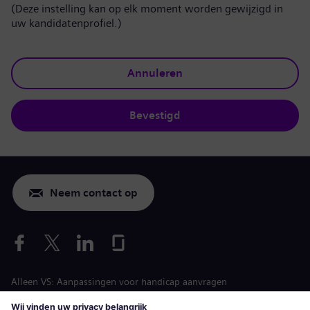
(Deze instelling kan op elk moment worden gewijzigd in
uw kandidatenprofiel.)
Annuleren
Bevestigd
Neem contact op
Alleen VS: Aanpassingen voor handicap aanvragen
Arbeidsvoorwaarden vacature