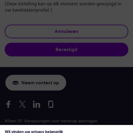
(Deze instelling kan op elk moment worden gewijzigd in
uw kandidatenprofiel.)
Annuleren
Bevestigd
Neem contact op
Alleen VS: Aanpassingen voor handicap aanvragen
Arbeidsvoorwaarden vacature