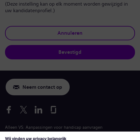
(Deze instelling kan op elk moment worden gewijzigd in
uw kandidatenprofiel.)
Annuleren
Bevestigd
Neem contact op
Alleen VS: Aanpassingen voor handicap aanvragen
Arbeidsvoorwaarden vacature