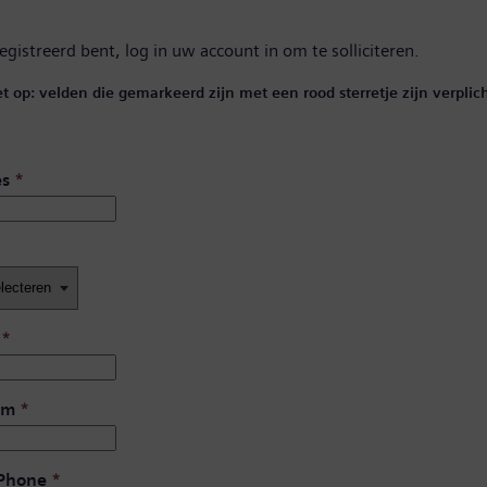
registreerd bent,
log in uw account in
om te solliciteren.
et op: velden die gemarkeerd zijn met een rood sterretje zijn verplich
es
*
*
am
*
 Phone
*