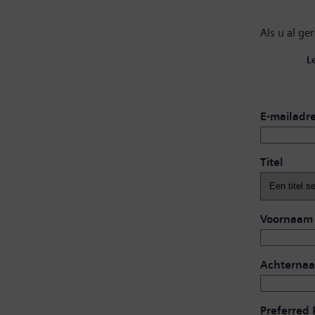
Als u al ge
L
E-mailadr
Titel
Voornaam
Achterna
Preferred