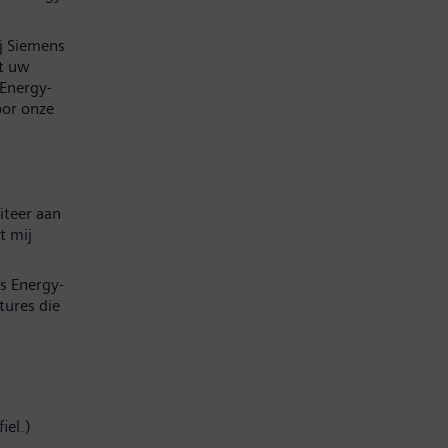
ij Siemens
at uw
 Energy-
oor onze
iteer aan
t mij
s Energy-
tures die
iel.)