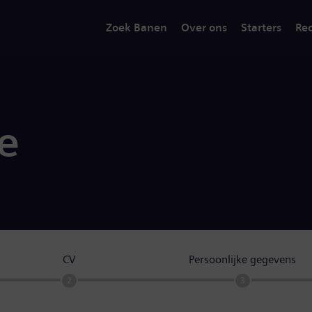
Zoek Banen
Over ons
Starters
Rec
ie
CV
Persoonlijke gegevens
2
3