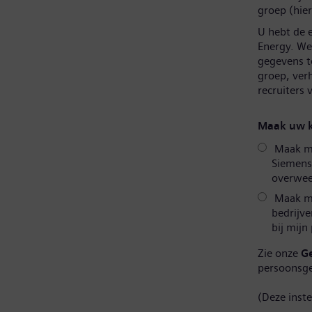
groep (hier
U hebt de 
Energy. We 
gegevens t
groep, ver
recruiters
Maak uw k
Maak mij
Siemens
overweeg
Maak mi
bedrijve
bij mijn
Zie onze
G
persoonsg
(Deze inst