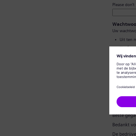
Please don’t
Wachtwoo
Uw wachtwo
Uit ten 
Hoofd- e
Geen van
Geen vee
Wachtwoor
Gegevensp
Beste gega
Bedankt vo
De bedrijv