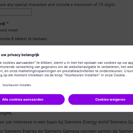
 use any special characters and include a maximum of 15 digits.
rd
*
ord moet:
minste 8 tekens te bestaan.
n kleine letters te bevatten, en ten minste één getal en één symbool.
 uw persoonlijke gegevens te bevatten.
lgebruikte woorden te bevatten.
d bevestigen
*
rivacyverklaring
digde,
or uw interesse in een baan bij Siemens Energy en/of Siemens 
en Siemens Energy en Siemens Gamesa vormen samen de Siemen