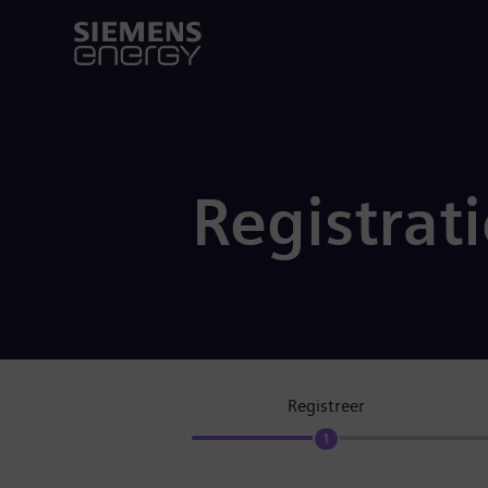
Registrat
Registreer
1