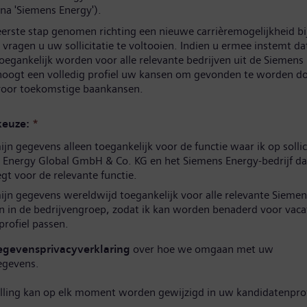
na 'Siemens Energy').
eerste stap genomen richting een nieuwe carrièremogelijkheid b
vragen u uw sollicitatie te voltooien. Indien u ermee instemt d
oegankelijk worden voor alle relevante bedrijven uit de Siemens
hoogt een volledig profiel uw kansen om gevonden te worden d
 voor toekomstige baankansen.
euze:
*
n gegevens alleen toegankelijk voor de functie waar ik op sollic
 Energy Global GmbH & Co. KG en het Siemens Energy-bedrijf da
t voor de relevante functie.
jn gegevens wereldwijd toegankelijk voor alle relevante Siemen
n in de bedrijvengroep, zodat ik kan worden benaderd voor vaca
 profiel passen.
egevensprivacyverklaring
over hoe we omgaan met uw
egevens.
elling kan op elk moment worden gewijzigd in uw kandidatenprof