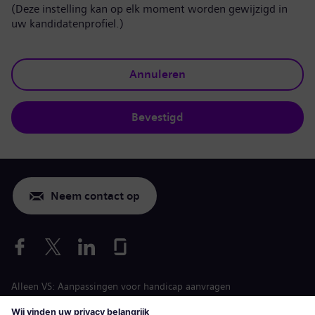
(Deze instelling kan op elk moment worden gewijzigd in
uw kandidatenprofiel.)
Annuleren
Bevestigd
Neem contact op
Alleen VS: Aanpassingen voor handicap aanvragen
Arbeidsvoorwaarden vacature