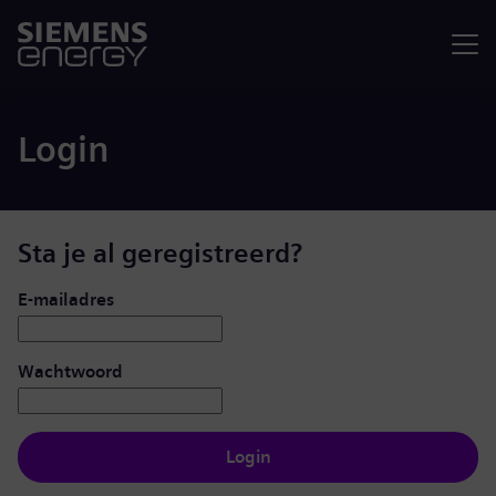
Menu
Login
Sta je al geregistreerd?
Inloggen: gebruiker en wachtwoord
E-mailadres
Wachtwoord
Login