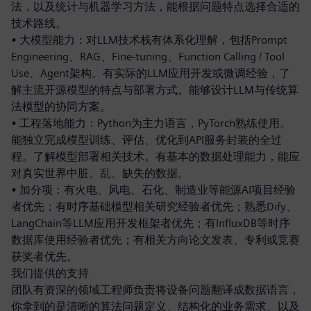
法，以及统计与机器学习方法，能根据问题特点选择合适的
技术路线。
• 大模型能力：对LLM技术栈有体系化理解，包括Prompt
Engineering、RAG、Fine-tuning、Function Calling / Tool
Use、Agent架构。有实际的LLM应用开发或微调经验，了
解主流开源模型的特点与部署方式。能够设计LLM与传统算
法模型的协同方案。
• 工程落地能力：Python为主力语言，PyTorch熟练使用。
能独立完成模型训练、评估、优化到API服务封装的全过
程。了解模型部署相关技术。有基本的数据处理能力，能应
对真实世界中脏、乱、缺失的数据。
• 加分项：有火电、风电、石化、制造业等能源AI项目经验
者优先；有时序基础模型相关研究经验者优先；熟悉Dify、
LangChain等LLM应用开发框架者优先；有InfluxDB等时序
数据库使用经验者优先；有相关方向论文发表、专利或竞赛
获奖者优先。
我们提供的支持
团队有资深的领域工程师负责将设备问题翻译成数据语言，
你拿到的是清晰的算法问题定义、结构化的业务需求、以及