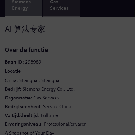
Siemens
Gas
Energy
Services
AI 算法专家
Over de functie
Baan ID
298989
Locatie
China
Shanghai
Shanghai
Bedrijf
Siemens Energy Co., Ltd.
Organisatie
Gas Services
Bedrijfseenheid
Service China
Voltijd/deeltijd
Fulltime
Ervaringsniveau
Professional/ervaren
A Snapshot of Your Day