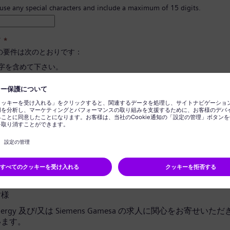
 use any special characters and include a maximum of 15 digits.
ド
*
の要件は次のとおりです：
文字を含めて下さい。
と小文字、そして数字とシンボルを最低一つ以上含めて下さい。
報を含めないで下さい。
に使用される言葉を含めないで下さい。
ドの確定
*
ライバシー通知
皆様
 Energy 及び/又は Siemens Gamesa の求人に関心をお寄せい
います。