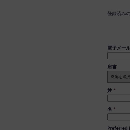
登録済み
電子メー
肩書 ​
姓
*
名
*
Preferred