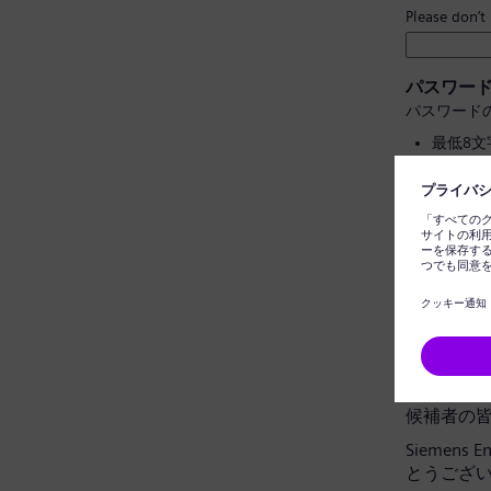
Please don’t
パスワー
パスワード
最低8
大文字
個人情
一般的
パスワー
データプ
候補者の
Siemens
とうござ