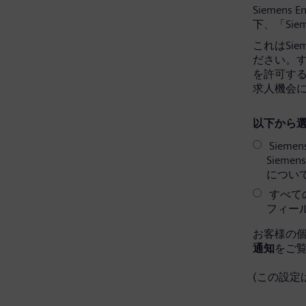
Siemens 
下、「Sie
これはSi
ださい。すべ
を許可す
求人機会
以下から選
Sieme
Siem
につい
すべての
フィー
お客様の
通知
をご
(この設定