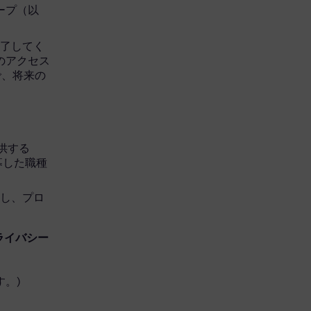
グループ（以
完了してく
へのアクセス
で、将来の
を提供する
応募した職種
開し、プロ
ライバシー
。)