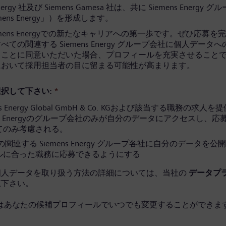
Energy 社及び Siemens Gamesa 社は、共に Siemens Energy 
mens Energy」）を形成します。
emens Energyでの新たなキャリアへの第一歩です。ぜひ応募を
ての関連する Siemens Energy グループ会社に個人データ
ることに同意いただいた場合、プロフィールを充実させること
において採用担当者の目に留まる可能性が高まります。
択して下さい:
*
ns Energy Global GmbH & Co. KGおよび該当する職務の求人
ens Energyのグループ会社のみが自分のデータにアクセスし、
てのみ考慮される。
関連する Siemens Energy グループ各社に自分のデータを公
ルに合った職務に応募できるようにする
個人データを取り扱う方法の詳細については、当社の
データプ
覧下さい。
はあなたの候補プロフィールでいつでも変更することができます