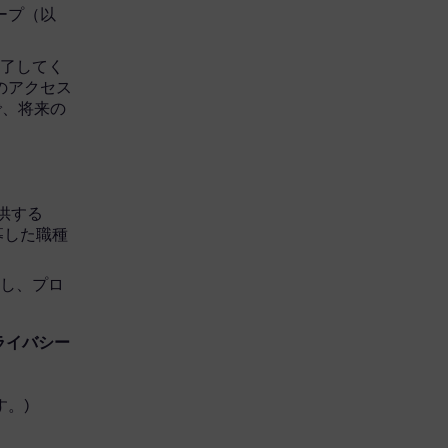
グループ（以
完了してく
へのアクセス
で、将来の
を提供する
応募した職種
開し、プロ
ライバシー
。)