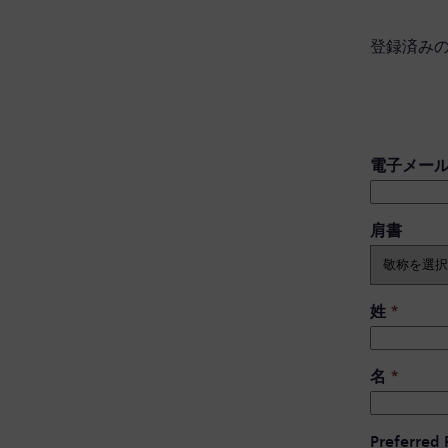
登録済み
電子メー
肩書 ​
姓
*
名
*
Preferred