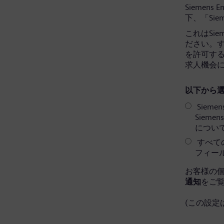
Siemens 
下、「Sie
これはSi
ださい。すべ
を許可す
求人機会
以下から選
Sieme
Siem
につい
すべての
フィー
お客様の
通知
をご
(この設定