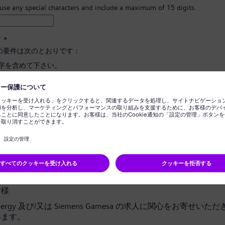
 use any special characters and include a maximum of 15 digits.
ド
*
の要件は次のとおりです：
文字を含めて下さい。
と小文字、そして数字とシンボルを最低一つ以上含めて下さい。
報を含めないで下さい。
に使用される言葉を含めないで下さい。
ドの確定
*
ライバシー通知
皆様
 Energy 及び/又は Siemens Gamesa の求人に関心をお寄せい
います。