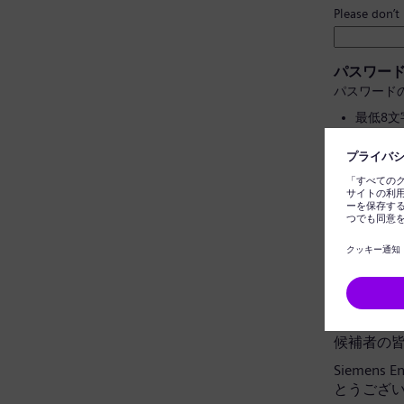
Please don’t
パスワー
パスワード
最低8
大文字
個人情
一般的
パスワー
データプ
候補者の
Siemens
とうござ