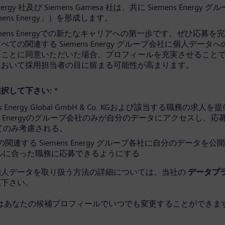
Energy 社及び Siemens Gamesa 社は、共に Siemens Energy 
mens Energy」）を形成します。
emens Energyでの新たなキャリアへの第一歩です。ぜひ応募を
ての関連する Siemens Energy グループ会社に個人データ
ることに同意いただいた場合、プロフィールを充実させること
において採用担当者の目に留まる可能性が高まります。
択して下さい:
*
ns Energy Global GmbH & Co. KGおよび該当する職務の求人
ens Energyのグループ会社のみが自分のデータにアクセスし、
てのみ考慮される。
関連する Siemens Energy グループ各社に自分のデータを公
ルに合った職務に応募できるようにする
個人データを取り扱う方法の詳細については、当社の
データプ
覧下さい。
はあなたの候補プロフィールでいつでも変更することができます