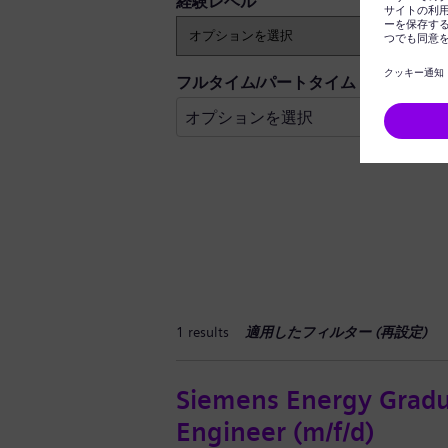
経験レベル
フルタイム/パートタイム
1 results
適用したフィルター (
再設定
)
Siemens Energy Gradua
Engineer (m/f/d)