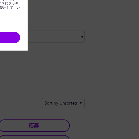
Sort by Unsorted
応募