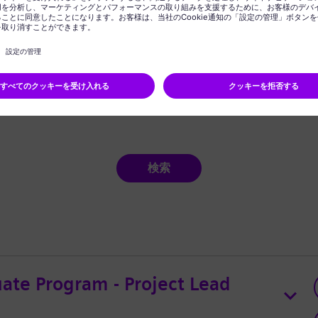
検索
te Program - Project Lead