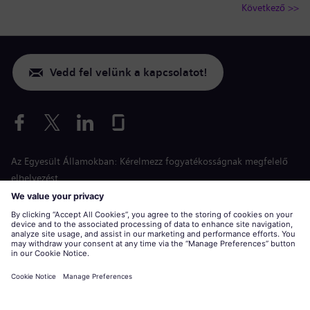
Következő >>
Vedd fel velünk a kapcsolatot!
Az Egyesült Államokban: Kérelmezz fogyatékosságnak megfelelő
elhelyezést
Esélyegyenlőség a jelentkezés során
siemens-energy.com
Globális weboldal
Vállalati információk
Adatvédelmi nyilatkozat
Sütinyilatkozat
Használati feltételek
Digitális azonosító