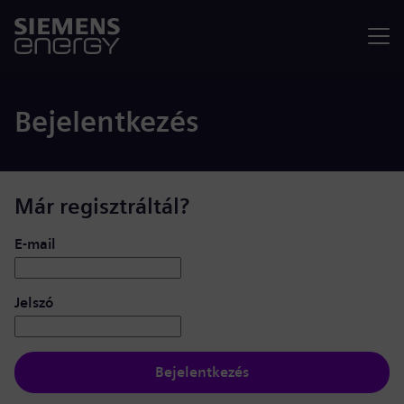
Menü
Bejelentkezés
Már regisztráltál?
Bejelentkezés: felhasználó és jelszó
E-mail
Jelszó
Bejelentkezés