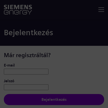
Menü
Bejelentkezés
Már regisztráltál?
Bejelentkezés: felhasználó és jelszó
E-mail
Jelszó
Bejelentkezés