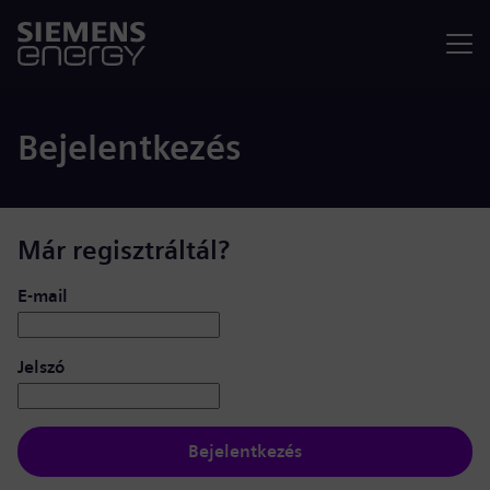
Menü
Bejelentkezés
Már regisztráltál?
Bejelentkezés: felhasználó és jelszó
E-mail
Jelszó
Bejelentkezés