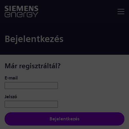
Menü
Bejelentkezés
Már regisztráltál?
Bejelentkezés: felhasználó és jelszó
E-mail
Jelszó
Bejelentkezés