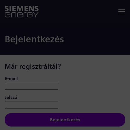
Menü
Bejelentkezés
Már regisztráltál?
Bejelentkezés: felhasználó és jelszó
E-mail
Jelszó
Bejelentkezés