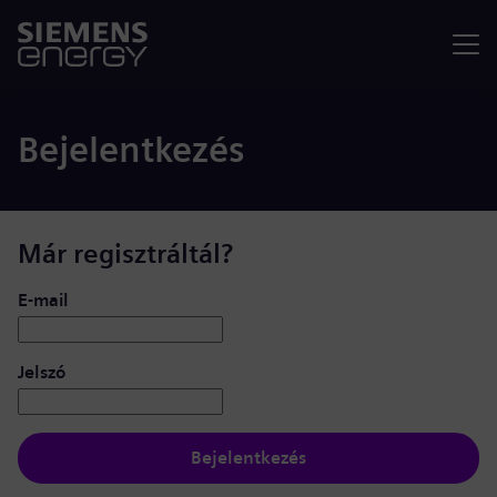
Menü
Bejelentkezés
Már regisztráltál?
Bejelentkezés: felhasználó és jelszó
E-mail
Jelszó
Bejelentkezés